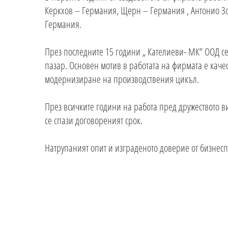
Керкхов – Германия, Щерн – Германия , Антонио 
Германия.
През последните 15 години „ Кателиеви- МК” ООД се
пазар. Основен мотив в работата на фирмата е каче
модернизиране на производствения цикъл.
През всичките години на работа пред дружеството в
се спази договореният срок.
Натрупаният опит и изграденото доверие от бизнесп