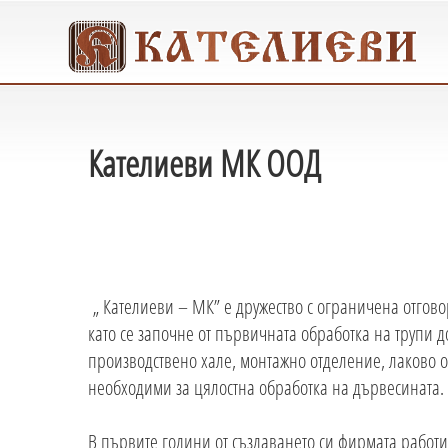
Кателиеви МК ООД
„ Кателиеви – МК” е дружество с ограничена отгов
като се започне от първичната обработка на трупи 
производствено хале, монтажно отделение, лаково 
необходими за цялостна обработка на дървесината.
В първите години от създаването си фирмата рабо