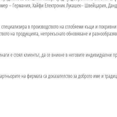
Зомер – Германия, Хайфи Електроник Лукашек– Швейцария, Дан
 специализира в производството на сглобяеми къщи и покривни к
ството на продукцията, непрекъснато обновяване и разнообразяв
инаги е стоял клиентът, да се вникне в неговите индивидуални п
артньорите на фирмата са доказателство за доброто име и тради