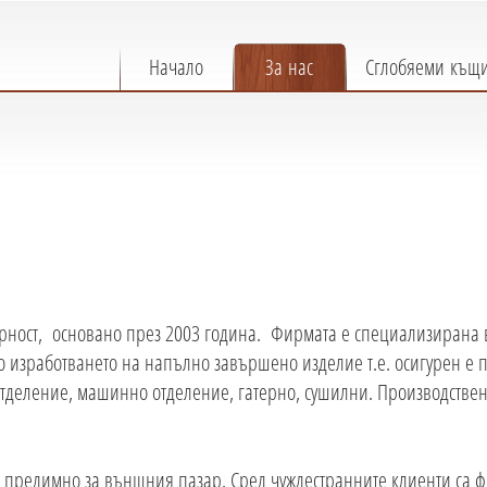
Начало
За нас
Сглобяеми къщ
орност, основано през 2003 година. Фирмата е специализирана в
до изработването на напълно завършено изделие т.е. осигурен е 
отделение, машинно отделение, гатерно, сушилни. Производствен
ти предимно за външния пазар. Сред чуждестранните клиенти са