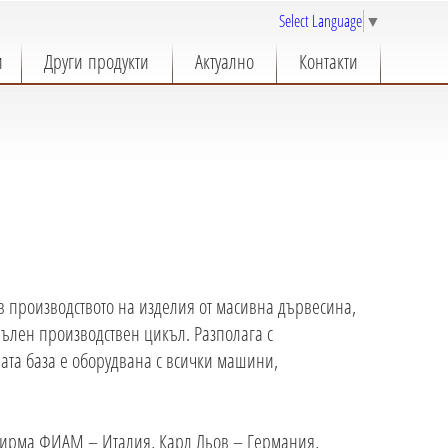
Select Language
▼
и
Други продукти
Актуално
Контакти
 производството на изделия от масивна дървесина,
пълен производствен цикъл. Разполага с
ата база е оборудвана с всички машини,
 фирма ФИАМ – Италия, Карл Льов – Германия,